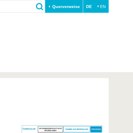
Querverweise
DE
EN
Schließen
Transfer
Unileben
e
Akademische Fachkräfte
Unsere Werte
Wirtschafts- und
Familie & Dual Career
Forschungskooperationen
Sport & Gesundheit
Gründen an der BTU
BTU & Region erleben
Innovative Transferprojekte
Lernen Sie uns kennen