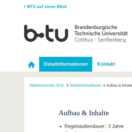
BTU auf einen Blick
Startseite
Universität
Forschung
Stud
Die BTU
Aktuelle Forschung
Stud
Struktur
Forschungsprofil
Vor 
Karriere & Engagement
Förderung
Im S
Detailinformationen
Kontakt
Partnerschaften &
Wissenschaftlicher
Nach
Strukturwandel
Nachwuchs
Materialchemie, B.Sc.
Detailinformationen
Aufbau & Inhalt
Aufbau & Inhalte
Regelstudiendauer : 3 Jahre