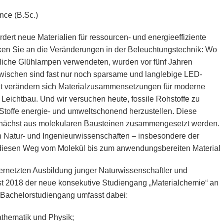
nce (B.Sc.)
dert neue Materialien für ressourcen- und energieeffiziente
n Sie an die Veränderungen in der Beleuchtungstechnik: Wo
liche Glühlampen verwendeten, wurden vor fünf Jahren
wischen sind fast nur noch sparsame und langlebige LED-
ant verändern sich Materialzusammensetzungen für moderne
 Leichtbau. Und wir versuchen heute, fossile Rohstoffe zu
 Stoffe energie- und umweltschonend herzustellen. Diese
unächst aus molekularen Bausteinen zusammengesetzt werden.
 Natur- und Ingenieurwissenschaften – insbesondere der
iesen Weg vom Molekül bis zum anwendungsbereiten Material
ernetzten Ausbildung junger Naturwissenschaftler und
bst 2018 der neue konsekutive Studiengang „Materialchemie“ an
 Bachelorstudiengang umfasst dabei:
thematik und Physik;