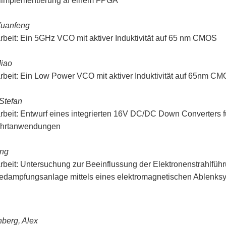
limplementierung af einem FPGA
Yuanfeng
rbeit: Ein 5GHz VCO mit aktiver Induktivität auf 65 nm CMOS
Jiao
rbeit: Ein Low Power VCO mit aktiver Induktivität auf 65nm C
Stefan
rbeit: Entwurf eines integrierten 16V DC/DC Down Converters fü
hrtanwendungen
ang
rbeit: Untersuchung zur Beeinflussung der Elektronenstrahlführ
edampfungsanlage mittels eines elektromagnetischen Ablenks
berg, Alex