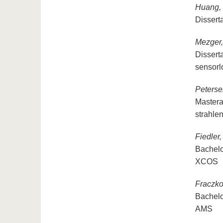
Huang,
Dissert
Mezger,
Dissert
sensorl
Peterse
Mastera
strahle
Fiedler,
Bachelo
XCOS
Fraczko
Bachelo
AMS