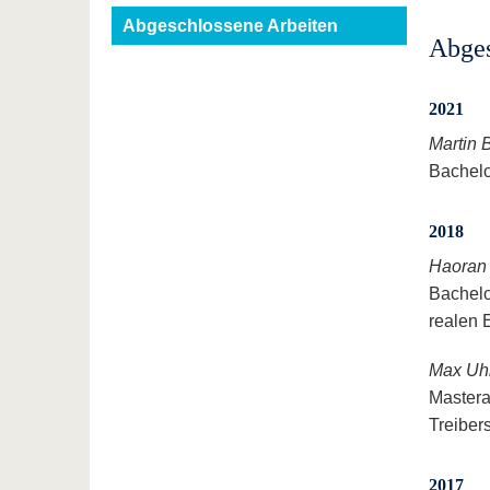
Abgeschlossene Arbeiten
Abges
2021
Martin B
Bachelo
2018
Haoran
Bachelo
realen 
Max Uh
Mastera
Treiber
2017