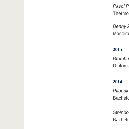
Pavol P
Thermom
Benny 
Mastera
2015
Brambur
Diploma
2014
Pitonák
Bachelo
Steinbo
Bachelo