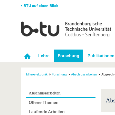
BTU auf einen Blick
Startseite
Universität
Forschung
Stud
Die BTU
Aktuelle Forschung
Stud
Struktur
Forschungsprofil
Vor 
Karriere & Engagement
Förderung
Im S
Lehre
Forschung
Publikationen
Partnerschaften &
Wissenschaftlicher
Nach
Strukturwandel
Nachwuchs
Mikroelektronik
Forschung
Abschlussarbeiten
Abgeschl
Abschlussarbeiten
Abs
Offene Themen
Laufende Arbeiten