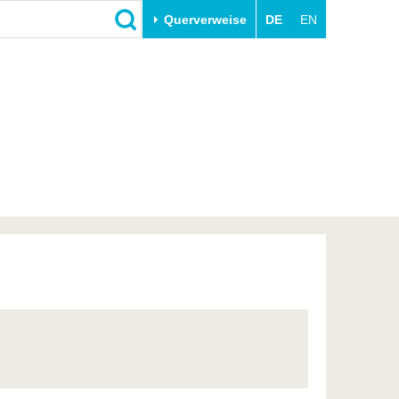
Querverweise
DE
EN
Schließen
Transfer
Unileben
e
Akademische Fachkräfte
Unsere Werte
Wirtschafts- und
Familie & Dual Career
Forschungskooperationen
Sport & Gesundheit
Gründen an der BTU
BTU & Region erleben
Innovative Transferprojekte
Lernen Sie uns kennen