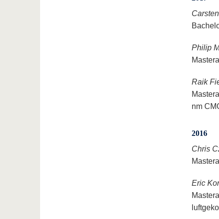
Carste
Bachelo
Philip M
Mastera
Raik Fi
Mastera
nm CM
2016
Chris C
Mastera
Eric Ko
Mastera
luftgek