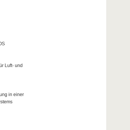
MOS
r Luft- und
ung in einer
ystems