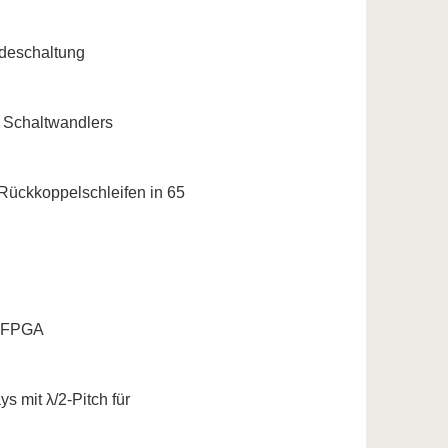
adeschaltung
 Schaltwandlers
ückkoppelschleifen in 65
-7 FPGA
s mit λ/2-Pitch für