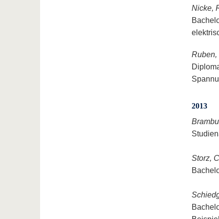
Nicke, 
Bachelo
elektri
Ruben,
Diploma
Spannun
2013
Brambur
Studien
Storz, C
Bachelo
Schiedg
Bachelo