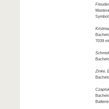
Freuden
Mastera
Symbols
Kristma
Bachelo
7039 mi
Schmidt
Bachelo
Zinke, 
Bachelo
Czaplok
Bachelo
Batteri