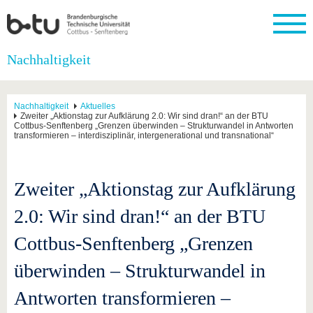
Startseite
Nachhaltigkeit
Schließen
Universität
Forschung
Studium
International
Weiterbildung
Transfer
Unileben
Nachhaltigkeit
Aktuelles
Die BTU
Aktuelle
Studienangebot
Internationales
Weiterbildungsangebote
Akademische
Unsere
Zweiter „Aktionstag zur Aufklärung 2.0: Wir sind dran!“ an der BTU
Cottbus-Senftenberg „Grenzen überwinden – Strukturwandel in Antworten
Forschung
Profil
Fachkräfte
Werte
Struktur
Vor dem
Wissenschaftliche
transformieren – interdisziplinär, intergenerational und transnational“
Forschungsprofil
Studium
Aus dem
Weiterbildung
Wirtschafts-
Familie &
Karriere
Ausland
und
Dual
&
Förderung
Im
Kontakt
an die
Forschungskooperati
Career
Engagement
Studium
Zweiter „Aktionstag zur Aufklärung
BTU
Wissenschaftlicher
Gründen
Sport &
Partnerschaften
Nachwuchs
Nach
Mit der
an der
Gesundhei
2.0: Wir sind dran!“ an der BTU
&
dem
BTU ins
BTU
Strukturwandel
Studium
BTU &
Ausland
Cottbus-Senftenberg „Grenzen
Innovative
Region
Für
Transferprojekte
erleben
überwinden – Strukturwandel in
internationale
Lernen
Studierende
Sie uns
Antworten transformieren –
Kontakt
kennen