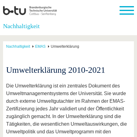
Startseite
Nachhaltigkeit
Schließen
Universität
Forschung
Studium
International
Weiterbildung
Transfer
Unileben
Nachhaltigkeit
EMAS
Umwelterklärung
Die BTU
Aktuelle
Studienangebot
Internationales
Weiterbildungsangebote
Akademische
Unsere
Forschung
Profil
Fachkräfte
Werte
Struktur
Vor dem
Wissenschaftliche
Forschungsprofil
Studium
Aus dem
Weiterbildung
Wirtschafts-
Familie &
Umwelterklärung 2010-2021
Karriere
Ausland
und
Dual
&
Förderung
Im
Kontakt
an die
Forschungskooperati
Career
Engagement
Studium
BTU
Wissenschaftlicher
Gründen
Sport &
Die Umwelterklärung ist ein zentrales Dokument des
Partnerschaften
Nachwuchs
Nach
Mit der
an der
Gesundhei
Umweltmanagementsystems der Universität. Sie wurde
&
dem
BTU ins
BTU
Strukturwandel
Studium
BTU &
durch externe Umweltgutachter im Rahmen der EMAS-
Ausland
Innovative
Region
Zertifizierung jedes Jahr validiert und der Öffentlichkeit
Für
Transferprojekte
erleben
zugänglich gemacht. In der Umwelterklärung sind die
internationale
Lernen
Studierende
Tätigkeiten, die wesentlichen Umweltauswirkungen, die
Sie uns
Umweltpolitik und das Umweltprogramm mit den
Kontakt
kennen