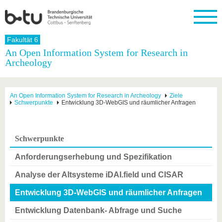
Startseite
Fakultät 6
Schließen
An Open Information System for Research in
Archeology
Universität
Forschung
Studium
International
Weiterbildung
Transfer
Unileben
Die BTU
Aktuelle
Studienangebot
Internationales
Weiterbildungsangebote
Akademische
Unsere
Forschung
Profil
Fachkräfte
Werte
Struktur
Vor dem
Wissenschaftliche
An Open Information System for Research in Archeology
Ziele
Schwerpunkte
Entwicklung 3D-WebGIS und räumlicher Anfragen
Forschungsprofil
Studium
Aus dem
Weiterbildung
Wirtschafts-
Familie &
Karriere
Ausland
und
Dual
&
Förderung
Im
Kontakt
an die
Forschungskooperati
Career
Engagement
Studium
BTU
Wissenschaftlicher
Gründen
Sport &
Schwerpunkte
Partnerschaften
Nachwuchs
Nach
Mit der
an der
Gesundhei
&
dem
Anforderungserhebung und Spezifikation
BTU ins
BTU
Strukturwandel
Studium
BTU &
Ausland
Innovative
Region
Analyse der Altsysteme iDAI.field und CISAR
Für
Transferprojekte
erleben
internationale
Entwicklung 3D-WebGIS und räumlicher Anfragen
Lernen
Studierende
Sie uns
Entwicklung Datenbank- Abfrage und Suche
Kontakt
kennen