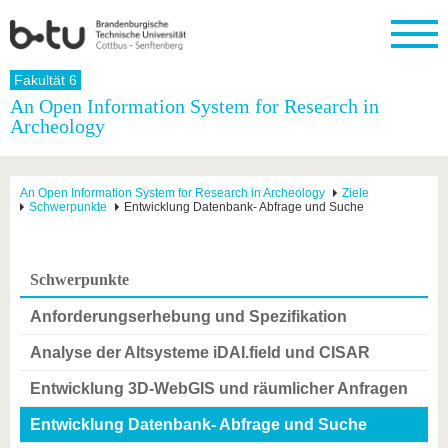
Startseite
Fakultät 6
Schließen
An Open Information System for Research in
Archeology
Universität
Forschung
Studium
International
Weiterbildung
Transfer
Unileben
Die BTU
Aktuelle
Studienangebot
Internationales
Weiterbildungsangebote
Akademische
Unsere
Forschung
Profil
Fachkräfte
Werte
Struktur
Vor dem
Wissenschaftliche
An Open Information System for Research in Archeology
Ziele
Schwerpunkte
Entwicklung Datenbank- Abfrage und Suche
Forschungsprofil
Studium
Aus dem
Weiterbildung
Wirtschafts-
Familie &
Karriere
Ausland
und
Dual
&
Förderung
Im
Kontakt
an die
Forschungskooperati
Career
Engagement
Studium
BTU
Wissenschaftlicher
Gründen
Sport &
Schwerpunkte
Partnerschaften
Nachwuchs
Nach
Mit der
an der
Gesundhei
&
dem
Anforderungserhebung und Spezifikation
BTU ins
BTU
Strukturwandel
Studium
BTU &
Ausland
Innovative
Region
Analyse der Altsysteme iDAI.field und CISAR
Für
Transferprojekte
erleben
internationale
Entwicklung 3D-WebGIS und räumlicher Anfragen
Lernen
Studierende
Sie uns
Entwicklung Datenbank- Abfrage und Suche
Kontakt
kennen