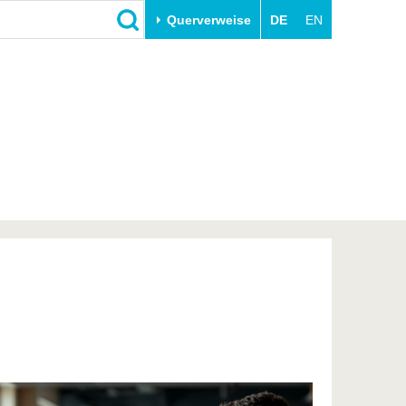
Querverweise
DE
EN
Schließen
Transfer
Unileben
e
Akademische Fachkräfte
Unsere Werte
Wirtschafts- und
Familie & Dual Career
Forschungskooperationen
Sport & Gesundheit
Gründen an der BTU
BTU & Region erleben
Innovative Transferprojekte
Lernen Sie uns kennen