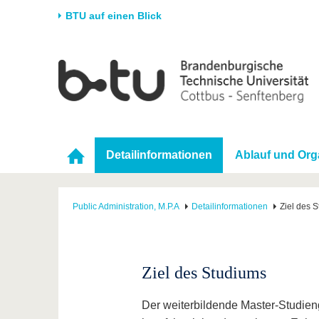
BTU auf einen Blick
Startseite
Universität
Forschung
Stud
Die BTU
Aktuelle Forschung
Stud
Struktur
Forschungsprofil
Vor 
Karriere & Engagement
Förderung
Im S
Detailinformationen
Ablauf und Org
Partnerschaften &
Wissenschaftlicher
Nach
Strukturwandel
Nachwuchs
Public Administration, M.P.A
Detailinformationen
Ziel des 
Ziel des Studiums
Der weiterbildende Master-Studien