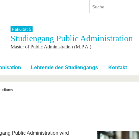
Fakultät 5
Studiengang Public Administration
ium
International
Weiterbildung
Master of Public Administration (M.P.A.)
ienangebot
Internationales Profil
Weiterbildungsangebot
dem Studium
Aus dem Ausland an die BTU
Wissenschaftliche
Weiterbildung
tudium
Mit der BTU ins Ausland
anisation
Lehrende des Studiengangs
Kontakt
Kontakt
 dem Studium
Für internationale
Studierende
Kontakt
Studiums
gang Public Administration wird