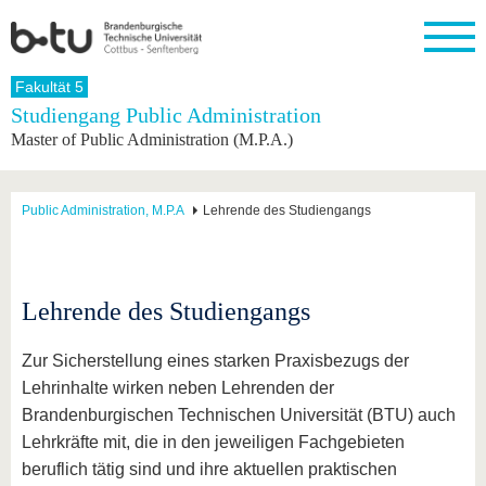
Startseite
Fakultät 5
Schließen
Studiengang Public Administration
Master of Public Administration (M.P.A.)
Universität
Forschung
Studium
International
Weiterbildung
Transfer
Unileben
Die BTU
Aktuelle
Studienangebot
Internationales
Weiterbildungsangebote
Akademische
Unsere
Forschung
Profil
Fachkräfte
Werte
Struktur
Vor dem
Wissenschaftliche
Public Administration, M.P.A
Lehrende des Studiengangs
Forschungsprofil
Studium
Aus dem
Weiterbildung
Wirtschafts-
Familie &
Karriere
Ausland
und
Dual
&
Förderung
Im
Kontakt
an die
Forschungskooperati
Career
Engagement
Studium
BTU
Wissenschaftlicher
Gründen
Sport &
Lehrende des Studiengangs
Partnerschaften
Nachwuchs
Nach
Mit der
an der
Gesundhei
&
dem
BTU ins
BTU
Strukturwandel
Studium
BTU &
Zur Sicherstellung eines starken Praxisbezugs der
Ausland
Innovative
Region
Lehrinhalte wirken neben Lehrenden der
Für
Transferprojekte
erleben
Brandenburgischen Technischen Universität (BTU) auch
internationale
Lernen
Studierende
Lehrkräfte mit, die in den jeweiligen Fachgebieten
Sie uns
Kontakt
kennen
beruflich tätig sind und ihre aktuellen praktischen