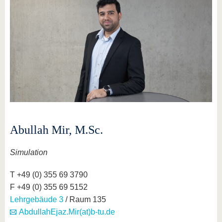
Abullah Mir, M.Sc.
Simulation
T +49 (0) 355 69 3790
F +49 (0) 355 69 5152
Lehrgebäude 3
/ Raum 135
AbdullahEjaz.Mir(at)b-tu.de