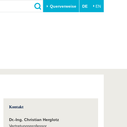
Querverweise
DE
EN
Schließen
Transfer
Unileben
e
Akademische Fachkräfte
Unsere Werte
Wirtschafts- und
Familie & Dual Career
Forschungskooperationen
Sport & Gesundheit
Gründen an der BTU
BTU & Region erleben
Innovative Transferprojekte
Lernen Sie uns kennen
Kontakt
Dr.-Ing. Christian Herglotz
Vertretungsprofessor