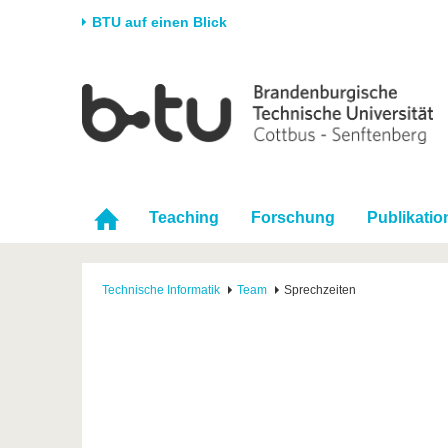
BTU auf einen Blick
Startseite
Universität
Forschung
Stud
Die BTU
Aktuelle Forschung
Stud
Struktur
Forschungsprofil
Vor 
Karriere & Engagement
Förderung
Im S
Teaching
Forschung
Publikatio
Partnerschaften &
Wissenschaftlicher
Nach
Strukturwandel
Nachwuchs
Technische Informatik
Team
Sprechzeiten