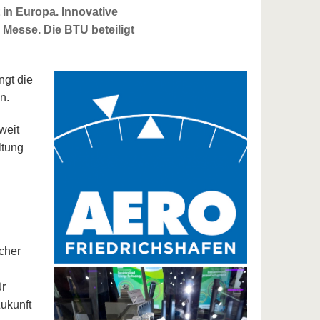
 in Europa. Innovative
 Messe. Die BTU beteiligt
ngt die
n.
weit
ltung
cher
ür
ukunft