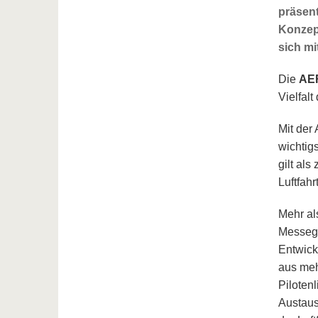
präsent
Konzept
sich mi
Die
AER
Vielfal
Mit der
wichtig
gilt als
Luftfah
Mehr al
Messege
Entwick
aus meh
Pilotenl
Austaus