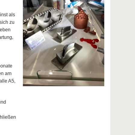
nst als
sich zu
Neben
artung,
ponate
sen am
lle A5,
und
chließen