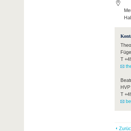
Mes
Hal
Kont
Theo
Füge
T
+4
th
Beatr
HVP 
T
+4
be
Zurüc