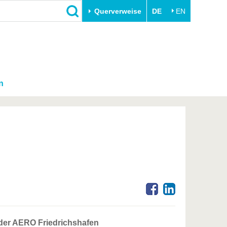
Querverweise
DE
EN
n
 der AERO Friedrichshafen