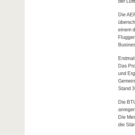
der Luft
Die AER
übersch
einem d
Flugger
Busines
Erstmal
Das Pro
und Erg
Gemeins
Stand 3
Die BTU
anregen
Die Mes
die Stä