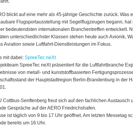
fahrt.
O blickt auf eine mehr als 45-jährige Geschichte zurück. Was ei
aubare Flugsportausstellung mit Segelflugzeugen begann, hat 
er bedeutendsten internationalen Branchentreffen entwickelt. 
äten unterschiedlichster Klassen stehen heute auch Avionik, W
s Aviation sowie Luftfahrt-Dienstleistungen im Fokus.
s mit dabei:
SpreeTec neXt
jektteam SpreeTec neXt präsentiert für die Luftfahrtbranche Ex
ebnisse von metall- und kunststoffbasierten Fertigungsprozes
chaftsstand der Hauptstadtregion Berlin-Brandenburg in der Ha
01.
 Cottbus-Senftenberg freut sich auf den fachlichen Austausch 
de Gespräche auf der AERO Friedrichshafen.
se ist täglich von 9 bis 17 Uhr geöffnet. Am letzten Messetag s
nde bereits um 16 Uhr.