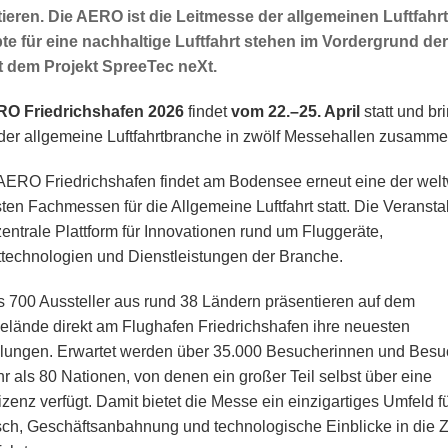
ieren. Die AERO ist die Leitmesse der allgemeinen Luftfahrt
e für eine nachhaltige Luftfahrt stehen im Vordergrund der
t dem Projekt SpreeTec neXt.
O Friedrichshafen 2026
findet
vom 22.–25. April
statt und bri
t der allgemeine Luftfahrtbranche in zwölf Messehallen zusamme
 AERO Friedrichshafen findet am Bodensee erneut eine der welt
sten Fachmessen für die Allgemeine Luftfahrt statt. Die Veransta
 zentrale Plattform für Innovationen rund um Fluggeräte,
rttechnologien und Dienstleistungen der Branche.
s 700 Aussteller aus rund 38 Ländern präsentieren auf dem
lände direkt am Flughafen Friedrichshafen ihre neuesten
lungen. Erwartet werden über 35.000 Besucherinnen und Besu
r als 80 Nationen, von denen ein großer Teil selbst über eine
izenz verfügt. Damit bietet die Messe ein einzigartiges Umfeld f
ch, Geschäftsanbahnung und technologische Einblicke in die Z