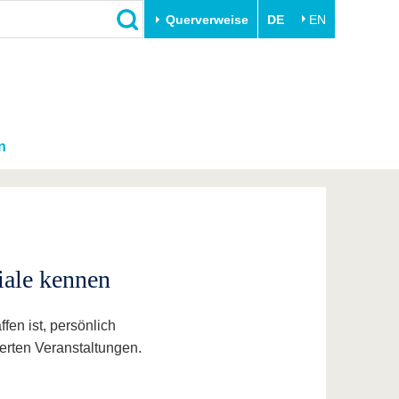
Querverweise
DE
EN
n
iale kennen
en ist, persönlich
erten Veranstaltungen.