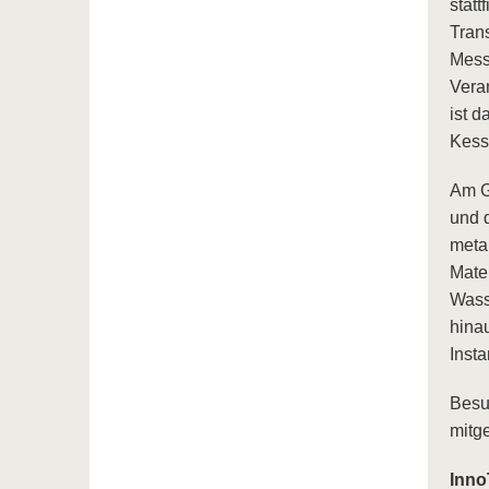
statt
Trans
Mess
Vera
ist 
Kess
Am G
und 
meta
Mate
Wass
hina
Inst
Besu
mitge
Inno