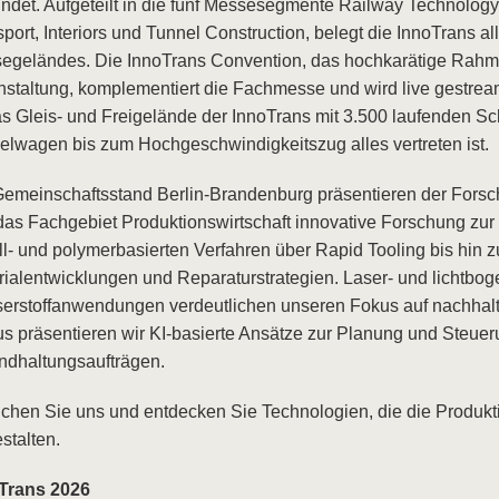
findet. Aufgeteilt in die fünf Messesegmente Railway Technology,
port, Interiors und Tunnel Construction, belegt die InnoTrans al
egeländes. Die InnoTrans Convention, das hochkarätige Rah
nstaltung, komplementiert die Fachmesse und wird live gestrea
das Gleis- und Freigelände der InnoTrans mit 3.500 laufenden 
elwagen bis zum Hochgeschwindigkeitszug alles vertreten ist.
emeinschaftsstand Berlin-Brandenburg präsentieren der Fors
das Fachgebiet Produktionswirtschaft innovative Forschung zur 
ll- und polymerbasierten Verfahren über Rapid Tooling bis hin z
rialentwicklungen und Reparaturstrategien. Laser- und lichtbog
erstoffanwendungen verdeutlichen unseren Fokus auf nachhalt
us präsentieren wir KI-basierte Ansätze zur Planung und Steue
andhaltungsaufträgen.
chen Sie uns und entdecken Sie Technologien, die die Produk
stalten.
Trans 2026