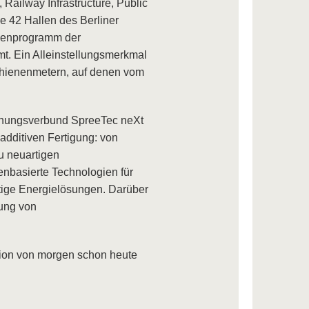
 Railway Infrastructure, Public
le 42 Hallen des Berliner
menprogramm der
mt. Ein Alleinstellungsmerkmal
Schienenmetern, auf denen vom
chungsverbund SpreeTec neXt
additiven Fertigung: von
u neuartigen
enbasierte Technologien für
ige Energielösungen. Darüber
rung von
tion von morgen schon heute