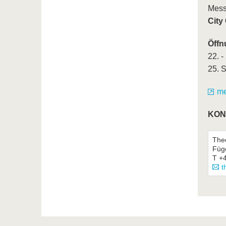
Mess
City
Öffn
22. -
25. 
me
KON
The
Füg
T +
t