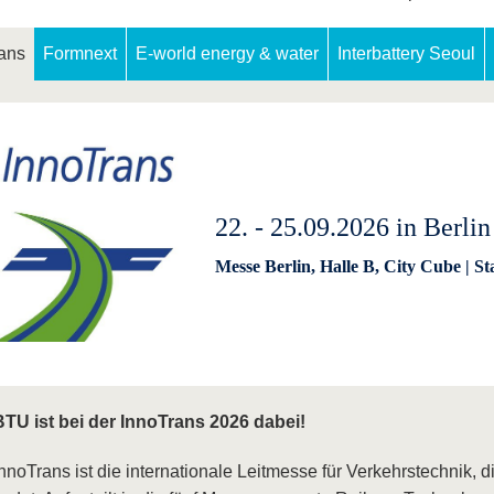
ans
Formnext
E-world energy & water
Interbattery Seoul
22. - 25.09.2026 in Berlin
Messe Berlin,
Halle B, City Cube | S
BTU ist bei der InnoTrans 2026 dabei!
nnoTrans ist die internationale Leitmesse für Verkehrstechnik, di