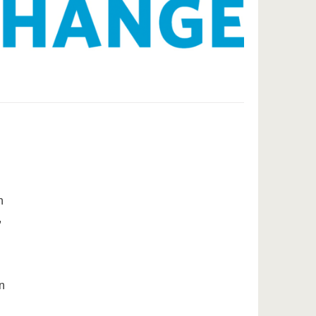
n
,
n