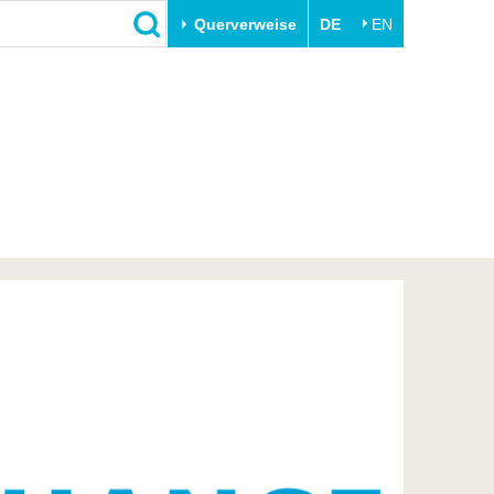
Querverweise
DE
EN
Schließen
Transfer
Unileben
e
Akademische Fachkräfte
Unsere Werte
Wirtschafts- und
Familie & Dual Career
Forschungskooperationen
Sport & Gesundheit
Gründen an der BTU
BTU & Region erleben
Innovative Transferprojekte
Lernen Sie uns kennen