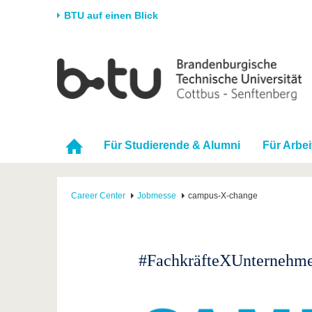
BTU auf einen Blick
Startseite
Universität
Forschung
Stud
Die BTU
Aktuelle Forschung
Stud
Struktur
Forschungsprofil
Vor 
Für Studierende & Alumni
Für Arbe
Karriere & Engagement
Förderung
Im S
Partnerschaften &
Wissenschaftlicher
Nach
Strukturwandel
Nachwuchs
Career Center
Jobmesse
campus-X-change
#FachkräfteXUnternehm