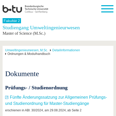
Startseite
Fakultät 2
Schließen
Studiengang Umweltingenieurwesen
Master of Science (M.Sc.)
Universität
Forschung
Studium
International
Weiterbildung
Transfer
Unileben
Die BTU
Aktuelle
Studienangebot
Internationales
Weiterbildungsangebote
Akademische
Unsere
Forschung
Profil
Fachkräfte
Werte
Struktur
Vor dem
Wissenschaftliche
Umweltingenieurwesen, M.Sc.
Detailinformationen
Ordnungen & Modulhandbuch
Forschungsprofil
Studium
Aus dem
Weiterbildung
Wirtschafts-
Familie &
Karriere
Ausland
und
Dual
&
Förderung
Im
Kontakt
an die
Forschungskooperati
Career
Engagement
Studium
BTU
Wissenschaftlicher
Dokumente
Gründen
Sport &
Partnerschaften
Nachwuchs
Nach
Mit der
an der
Gesundhei
&
dem
BTU ins
BTU
Strukturwandel
Studium
BTU &
Prüfungs- / Studienordnung
Ausland
Innovative
Region
Für
Transferprojekte
erleben
Fünfte Änderungssatzung zur Allgemeinen Prüfungs-
internationale
Lernen
und Studienordnung für Master-Studiengänge
Studierende
Sie uns
erschienen in ABl. 30/2024, am 29.08.2024, ab Seite 2
Kontakt
kennen