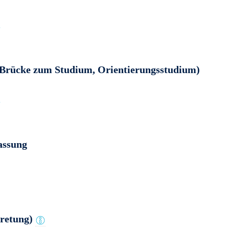
e
Brücke zum Studium, Orientierungsstudium)
e
assung
tretung)