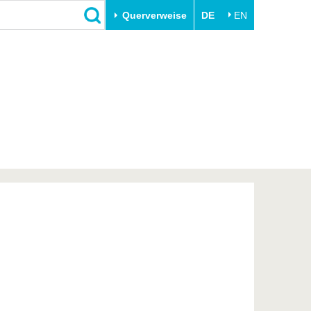
Querverweise
DE
EN
Schließen
Transfer
Unileben
e
Akademische Fachkräfte
Unsere Werte
Wirtschafts- und
Familie & Dual Career
Forschungskooperationen
Sport & Gesundheit
Gründen an der BTU
BTU & Region erleben
Innovative Transferprojekte
Lernen Sie uns kennen