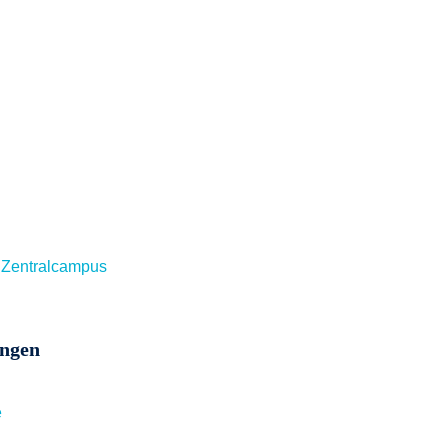
 Zentralcampus
ungen
e