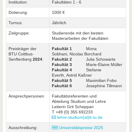
Institution:
Fakultäten 1 - 6
Dotierung:
1000 €
Turnus:
Jährlich
Zielgruppe:
Studierende mit den besten
Masterarbeiten der Fakultäten
Preisträger der
Fakultät 1
Mona
BTU Cottbus-
Sobhani, Nicolas Borchard
Senftenberg
2024
:
Fakultät 2
Julia Schowarte
Fakultät 3
Marie-Elaine Müller
Fakultät 4
Stefanie
Everth, Astrid Kaßner
Fakultät 5
Maximilian Fobo
Fakultät 6
Josephine Tillmann
Ansprechpersonen:
Fakultätsreferenten und
Abteilung Studium und Lehre
Leiterin Grit Scheppan
T +49 (0) 355 692233
lehre-studium(at)b-tu.de
Ausschreibung:
Universitätspreise 2025