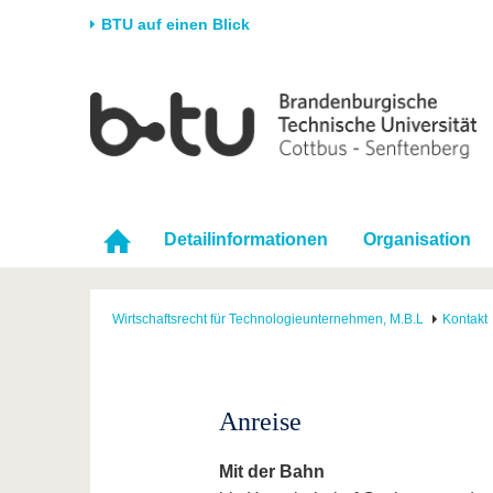
BTU auf einen Blick
Startseite
Universität
Forschung
Stud
Die BTU
Aktuelle Forschung
Stud
Struktur
Forschungsprofil
Vor 
Karriere & Engagement
Förderung
Im S
Detailinformationen
Organisation
Partnerschaften &
Wissenschaftlicher
Nach
Strukturwandel
Nachwuchs
Wirtschaftsrecht für Technologieunternehmen, M.B.L
Kontakt
Anreise
Mit der Bahn