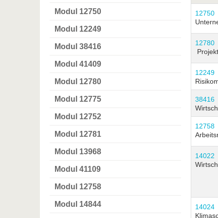
Modul 12750
12750
Untern
Modul 12249
12780
Modul 38416
Projek
Modul 41409
12249
Modul 12780
Risiko
Modul 12775
38416
Wirtsch
Modul 12752
12758
Modul 12781
Arbeits
Modul 13968
14022
Wirtsch
Modul 41109
Modul 12758
Modul 14844
14024
Klimas