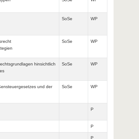
SoSe
WP
srecht
SoSe
WP
ategien
Rechtsgrundlagen hinsichtlich
SoSe
WP
es
ßensteuergesetzes und der
SoSe
WP
P
P
P