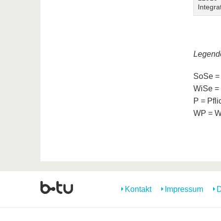
Integra
Legend
SoSe =
WiSe = 
P = Pfl
WP = Wa
Kontakt
Impressum
D