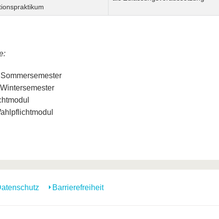
tionspraktikum
e:
 Sommersemester
Wintersemester
ichtmodul
hlpflichtmodul
atenschutz
Barrierefreiheit