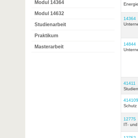
Modul 14364
Energi
Modul 14632
14364
Untern
Studienarbeit
Praktikum
14844
Masterarbeit
Untern
41411
Studien
41410
Schutz
12775
IT- und
12752