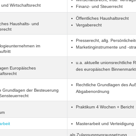
 und Wirtschaftsrecht
Finanz- und Steuerrecht
Öffentliches Haushaltsrecht
iches Haushalts- und
Vergaberecht
erecht
Presserecht, allg. Persönlicheit
logieunternehmen im
Marketinginstrumente und -str
ftritt
u.a. aktuelle unionsrechtliche 
agen Europäisches
des europäischen Binnenmarkt
aftsrecht
Rechtliche Grundlagen des Au
le Grundlagen der Besteuerung
Abgabenordnung
ßensteuerrecht
Praktikum 4 Wochen + Bericht
kum
rbeit
Masterarbeit und Verteidigung
als Zulassungsvoraussetzung