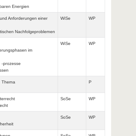
baren Energien
und Anforderungen einer
WiSe
WP
ktischen Nachfolgeproblemen
WiSe
WP
derungsphasen im
d -prozesse
ssen
em Thema
P
errecht
SoSe
WP
echt
SoSe
WP
herheit
stypen
SoSe
WP