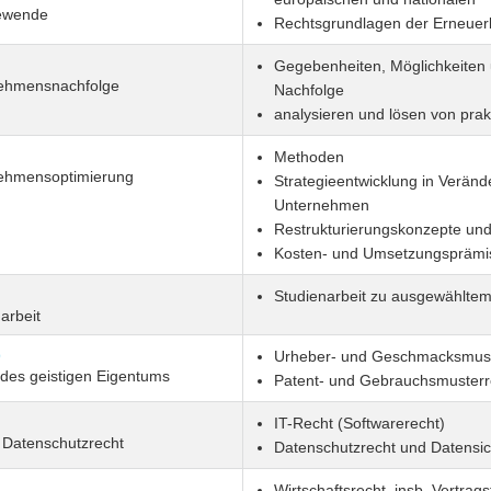
ewende
Rechtsgrundlagen der Erneuer
Gegebenheiten, Möglichkeiten 
ehmensnachfolge
Nachfolge
analysieren und lösen von pra
Methoden
ehmensoptimierung
Strategieentwicklung in Verän
Unternehmen
Restrukturierungskonzepte un
Kosten- und Umsetzungsprämi
Studienarbeit zu ausgewählt
arbeit
9
Urheber- und Geschmacksmust
 des geistigen Eigentums
Patent- und Gebrauchsmusterr
IT-Recht (Softwarerecht)
 Datenschutzrecht
Datenschutzrecht und Datensic
Wirtschaftsrecht, insb. Vertrag