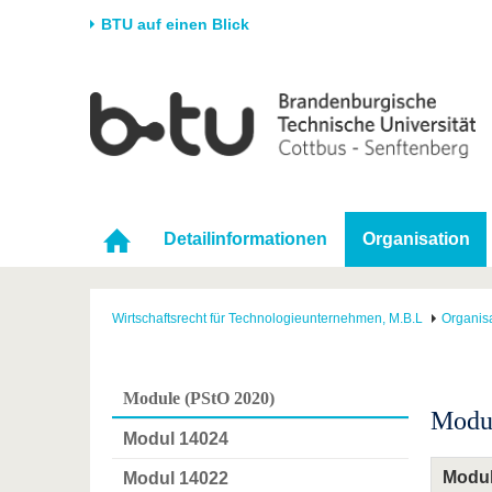
BTU auf einen Blick
Startseite
Universität
Forschung
Stud
Die BTU
Aktuelle Forschung
Stud
Struktur
Forschungsprofil
Vor 
Karriere & Engagement
Förderung
Im S
Detailinformationen
Organisation
Partnerschaften &
Wissenschaftlicher
Nach
Strukturwandel
Nachwuchs
Wirtschaftsrecht für Technologieunternehmen, M.B.L
Organis
Module (PStO 2020)
Modul
Modul 14024
Modu
Modul 14022