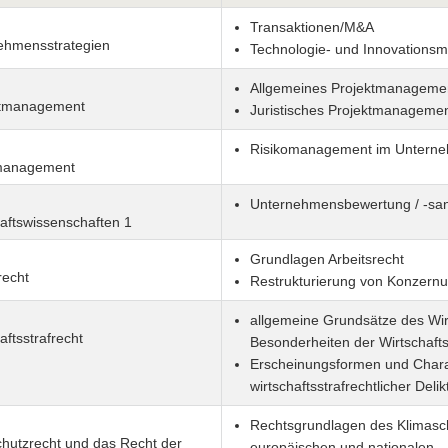
Transaktionen/M&A
ehmensstrategien
Technologie- und Innovation
Allgemeines Projektmanageme
tmanagement
Juristisches Projektmanageme
Risikomanagement im Untern
management
Unternehmensbewertung / -sani
aftswissenschaften 1
Grundlagen Arbeitsrecht
recht
Restrukturierung von Konzern
allgemeine Grundsätze des Wirt
aftsstrafrecht
Besonderheiten der Wirtschaftsk
Erscheinungsformen und Charak
wirtschaftsstrafrechtlicher Delik
Rechtsgrundlagen des Klimasch
chutzrecht und das Recht der
europäischen und nationalen