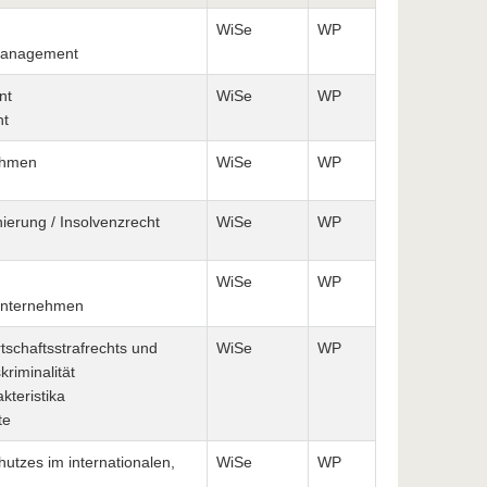
WiSe
WP
smanagement
nt
WiSe
WP
nt
ehmen
WiSe
WP
erung / Insolvenzrecht
WiSe
WP
WiSe
WP
unternehmen
schaftsstrafrechts und
WiSe
WP
riminalität
teristika
te
utzes im internationalen,
WiSe
WP