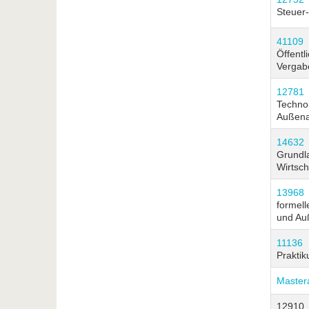
Steuer-
41109
Öffentl
Vergab
12781
Techno
Außenau
14632
Grundl
Wirtsch
13968
formel
und Au
11136
Prakti
Mastera
12910