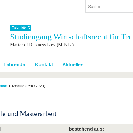
Fakultät 5
Studiengang Wirtschaftsrecht für T
ium
International
Weiterbildung
Master of Business Law (M.B.L.)
ienangebot
Internationales Profil
Weiterbildungsangebot
dem Studium
Aus dem Ausland an die BTU
Wissenschaftliche
Weiterbildung
tudium
Mit der BTU ins Ausland
Lehrende
Kontakt
Aktuelles
Kontakt
 dem Studium
Für internationale
Studierende
Kontakt
ation
Module (PStO 2020)
e und Masterarbeit
l
bestehend aus: