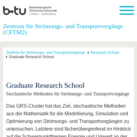
Startseite
Zentrum für Strömungs- und Transportvorgänge
Schließen
(CFTM2)
Universität
Forschung
Studium
International
Weiterbildung
Transfer
Unileben
Die BTU
Aktuelle
Studienangebot
Internationales
Weiterbildungsangebote
Akademische
Unsere
Zentrum für Strömungs- und Transportvorgänge
Research School
Forschung
Profil
Fachkräfte
Werte
Graduate Research School
Struktur
Vor dem
Wissenschaftliche
Forschungsprofil
Studium
Aus dem
Weiterbildung
Wirtschafts-
Familie &
Karriere
Ausland
und
Dual
&
Förderung
Im
Kontakt
an die
Forschungskooperati
Career
Engagement
Studium
BTU
Wissenschaftlicher
Graduate Research School
Gründen
Sport &
Partnerschaften
Nachwuchs
Nach
Mit der
an der
Gesundhei
Stochastische Methoden für Strömungs- und Transportvorgänge
&
dem
BTU ins
BTU
Strukturwandel
Studium
BTU &
Ausland
Innovative
Region
Das GRS-Cluster hat das Ziel, stochastische Methoden
Für
Transferprojekte
erleben
aus der Mathematik für die Modellierung, Simulation und
internationale
Lernen
Optimierung von Strömungs- und Transportvorgängen zu
Studierende
Sie uns
untersuchen. Letztere sind fächerübergreifend im Hinblick
Kontakt
kennen
auf die Schwerpunktthemen Energie und Umwelt an der