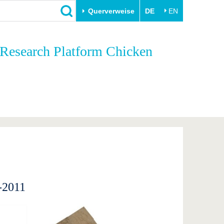
Querverweise
DE
EN
Schließen
 Research Platform Chicken
Transfer
Unileben
e
Akademische Fachkräfte
Unsere Werte
Wirtschafts- und
Familie & Dual Career
Forschungskooperationen
Sport & Gesundheit
Gründen an der BTU
BTU & Region erleben
Innovative Transferprojekte
Lernen Sie uns kennen
-2011