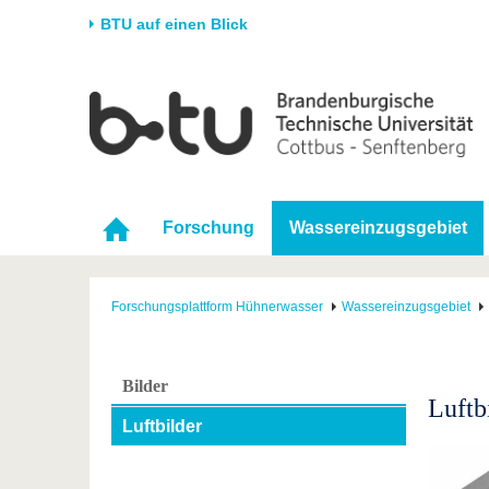
BTU auf einen Blick
Startseite
Universität
Forschung
Stud
Die BTU
Aktuelle Forschung
Stud
Struktur
Forschungsprofil
Vor 
Forschung
Wassereinzugsgebiet
Karriere & Engagement
Förderung
Im S
Partnerschaften &
Wissenschaftlicher
Nach
Strukturwandel
Nachwuchs
Forschungsplattform Hühnerwasser
Wassereinzugsgebiet
Bilder
Luftb
Luftbilder