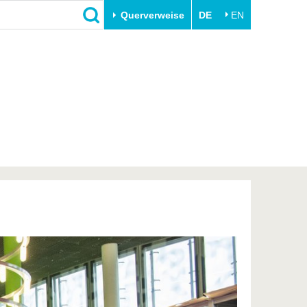
Querverweise
DE
EN
Schließen
Transfer
Unileben
e
Akademische Fachkräfte
Unsere Werte
Wirtschafts- und
Familie & Dual Career
Forschungskooperationen
Sport & Gesundheit
Gründen an der BTU
BTU & Region erleben
Innovative Transferprojekte
Lernen Sie uns kennen