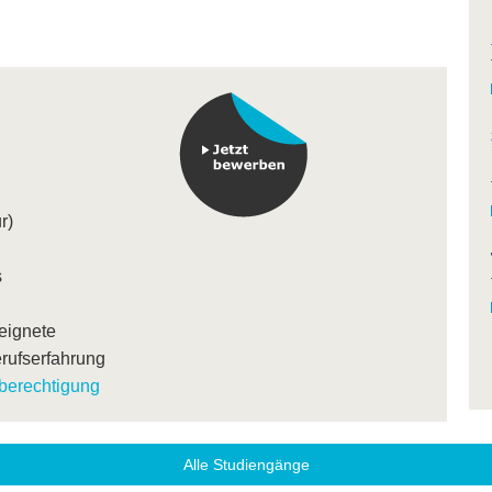
r)
s
eignete
erufserfahrung
berechtigung
Alle Studiengänge