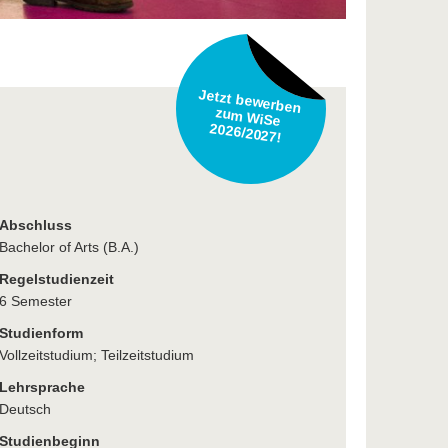
Jetzt bewerben
zum WiSe
2026/2027!
Abschluss
Bachelor of Arts (B.A.)
Regelstudienzeit
6 Semester
Studienform
Vollzeitstudium; Teilzeitstudium
Lehrsprache
Deutsch
Studienbeginn