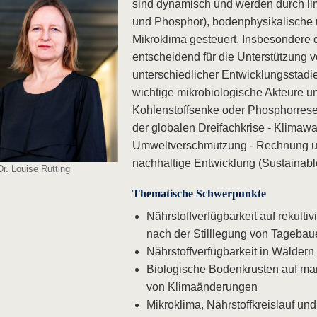
sind dynamisch und werden durch lim
und Phosphor), bodenphysikalische
Mikroklima gesteuert. Insbesondere 
entscheidend für die Unterstützun
unterschiedlicher Entwicklungsstadie
wichtige mikrobiologische Akteure und
Kohlenstoffsenke oder Phosphorreser
der globalen Dreifachkrise - Klimawa
Umweltverschmutzung - Rechnung und 
nachhaltige Entwicklung (Sustainab
Dr. Louise Rütting
Thematische Schwerpunkte
Nährstoffverfügbarkeit auf rekult
nach der Stilllegung von Tagebau
Nährstoffverfügbarkeit in Wälder
Biologische Bodenkrusten auf ma
von Klimaänderungen
Mikroklima, Nährstoffkreislauf und