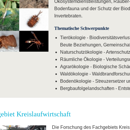
Ökosystemdienstleistungen, Räuber-
Bodenfauna und der Schutz der Biodiv
Invertebraten.
Thematische Schwerpunkte
Tierökologie - Biodiversitätsverl
Beute Beziehungen, Gemeinschaf
Naturschutzökologie - Artenschutz 
Räumliche Ökologie - Verteilung
Agrarökologie - Biologische Schäd
Waldökologie - Waldbrandforschu
Bodenökologie - Streuzersetzer
Bergbaufolgelandschaften - Ents
ebiet Kreislaufwirtschaft
Die Forschung des Fachgebiets Kreisla