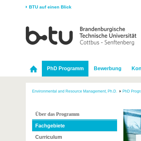
BTU auf einen Blick
Startseite
Universität
Forschung
Stud
Die BTU
Aktuelle Forschung
Stud
Struktur
Forschungsprofil
Vor 
Karriere & Engagement
Förderung
Im S
PhD Programm
Bewerbung
Kon
Partnerschaften &
Wissenschaftlicher
Nach
Strukturwandel
Nachwuchs
Environmental and Resource Management, Ph.D.
PhD Prog
Über das Programm
Fachgebiete
Curriculum