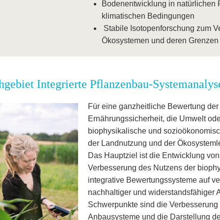
Bodenentwicklung in natürlichen 
klimatischen Bedingungen
Stabile Isotopenforschung zum Ve
Ökosystemen und deren Grenzen
hgebiet Integrierte Pflanzenbau-Systemanalys
Für eine ganzheitliche Bewertung de
Ernährungssicherheit, die Umwelt od
biophysikalische und sozioökonomisch
der Landnutzung und der Ökosystemlei
Das Hauptziel ist die Entwicklung vo
Verbesserung des Nutzens der bioph
integrative Bewertungssysteme auf v
nachhaltiger und widerstandsfähiger
Schwerpunkte sind die Verbesserung i
Anbausysteme und die Darstellung de