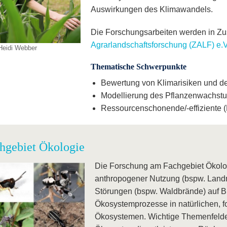
Auswirkungen des Klimawandels.
Die Forschungsarbeiten werden in Z
Agrarlandschaftsforschung (ZALF) e.
 Heidi Webber
Thematische Schwerpunkte
Bewertung von Klimarisiken und d
Modellierung des Pflanzenwachstum
Ressourcenschonende/-effiziente
hgebiet Ökologie
Die Forschung am Fachgebiet Ökolog
anthropogener Nutzung (bspw. Landn
Störungen (bspw. Waldbrände) auf Bio
Ökosystemprozesse in natürlichen, fo
Ökosystemen. Wichtige Themenfelder 