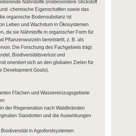
itierende Nährstoffe (insbesondere Stickstoff
 und -chemische Eigenschaften sowie das
die organische Bodensubstanz ist
g von Leben und Wachstum in Ökosystemen
n, da sie Nährstoffe in organischer Form für
 Pflanzenwurzeln bereitstellt, z. B. als
voir. Die Forschung des Fachgebiets trägt
ndel, Biodiversitätsverlust und
orientiert sich an den globalen Zielen für
le Development Goals).
ivierten Flächen und Wassereinzugsgebiete
en
n in der Regeneration nach Waldbränden
rginalen Standorten und die Auswirkungen
 Biodiversität in Agroforstsystemen