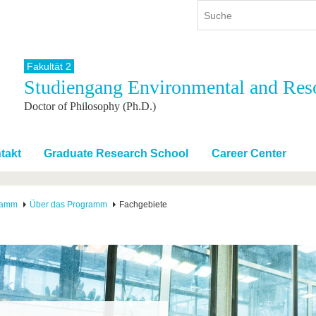
Fakultät 2
Studiengang Environmental and Re
ium
International
Weiterbildung
Doctor of Philosophy (Ph.D.)
ienangebot
Internationales Profil
Weiterbildungsangebot
dem Studium
Aus dem Ausland an die BTU
Wissenschaftliche
Weiterbildung
tudium
Mit der BTU ins Ausland
takt
Graduate Research School
Career Center
Kontakt
 dem Studium
Für internationale
Studierende
Kontakt
ramm
Über das Programm
Fachgebiete