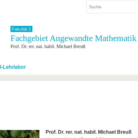
Fakultät 1
Fachgebiet Angewandte Mathematik
ium
International
Weiterbildung
Prof. Dr. rer. nat. habil. Michael Breuß
ienangebot
Internationales Profil
Weiterbildungsangebot
dem Studium
Aus dem Ausland an die BTU
Wissenschaftliche
Weiterbildung
tudium
Mit der BTU ins Ausland
I-Lehrlabor
Kontakt
 dem Studium
Für internationale
Studierende
Kontakt
Prof. Dr. rer. nat. habil. Michael Breuß