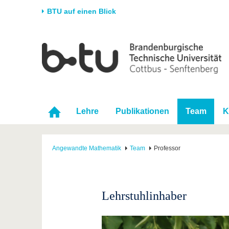
BTU auf einen Blick
Startseite
Universität
Forschung
Stud
Die BTU
Aktuelle Forschung
Stud
Struktur
Forschungsprofil
Vor 
Karriere & Engagement
Förderung
Im S
Lehre
Publikationen
Team
K
Partnerschaften &
Wissenschaftlicher
Nach
Strukturwandel
Nachwuchs
Angewandte Mathematik
Team
Professor
Lehrstuhlinhaber