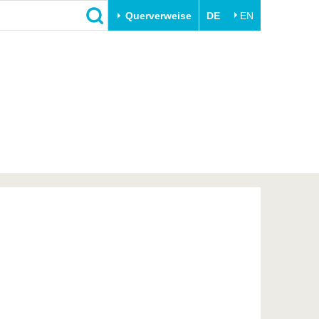
Querverweise
DE
EN
Schließen
Transfer
Unileben
e
Akademische Fachkräfte
Unsere Werte
Wirtschafts- und
Familie & Dual Career
Forschungskooperationen
Sport & Gesundheit
Gründen an der BTU
BTU & Region erleben
Innovative Transferprojekte
Lernen Sie uns kennen