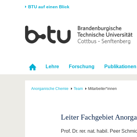
BTU auf einen Blick
Startseite
Universität
Forschung
Stud
Die BTU
Aktuelle Forschung
Stud
Struktur
Forschungsprofil
Vor 
Karriere & Engagement
Förderung
Im S
Lehre
Forschung
Publikationen
Partnerschaften &
Wissenschaftlicher
Nach
Strukturwandel
Nachwuchs
Anorganische Chemie
Team
Mitarbeiter*innen
Leiter Fachgebiet Anorg
Prof. Dr. rer. nat. habil. Peer Schmi