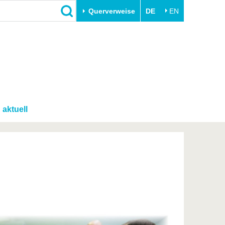
Querverweise
DE
EN
Schließen
Transfer
Unileben
e
Akademische Fachkräfte
Unsere Werte
Wirtschafts- und
Familie & Dual Career
Forschungskooperationen
Sport & Gesundheit
aktuell
Gründen an der BTU
BTU & Region erleben
Innovative Transferprojekte
Lernen Sie uns kennen