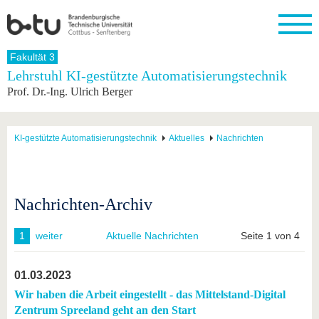
Startseite
Fakultät 3
Schließen
Lehrstuhl KI-gestützte Automatisierungstechnik
Prof. Dr.-Ing. Ulrich Berger
Universität
Forschung
Studium
International
Weiterbildung
Transfer
Unileben
Die BTU
Aktuelle
Studienangebot
Internationales
Weiterbildungsangebote
Akademische
Unsere
Forschung
Profil
Fachkräfte
Werte
Struktur
Vor dem
Wissenschaftliche
KI-gestützte Automatisierungstechnik
Aktuelles
Nachrichten
Forschungsprofil
Studium
Aus dem
Weiterbildung
Wirtschafts-
Familie &
Karriere
Ausland
und
Dual
&
Förderung
Im
Kontakt
an die
Forschungskooperati
Career
Engagement
Studium
BTU
Wissenschaftlicher
Gründen
Sport &
Nachrichten-Archiv
Partnerschaften
Nachwuchs
Nach
Mit der
an der
Gesundhei
&
dem
BTU ins
BTU
Strukturwandel
Studium
BTU &
1
weiter
Aktuelle Nachrichten
Seite 1 von 4
Ausland
Innovative
Region
Für
Transferprojekte
erleben
internationale
01.03.2023
Lernen
Studierende
Sie uns
Wir haben die Arbeit eingestellt - das Mittelstand-Digital
Kontakt
kennen
Zentrum Spreeland geht an den Start