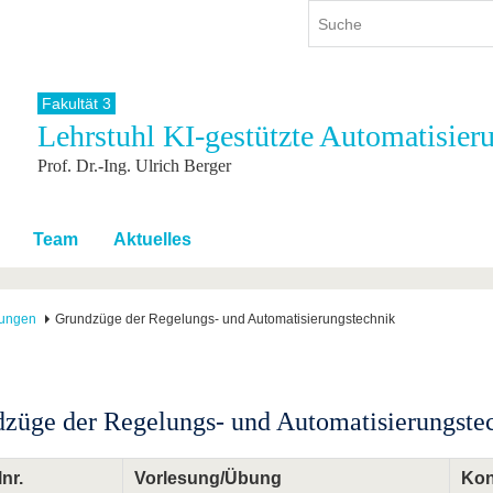
Fakultät 3
Lehrstuhl KI-gestützte Automatisier
ium
International
Weiterbildung
Prof. Dr.-Ing. Ulrich Berger
ienangebot
Internationales Profil
Weiterbildungsangebot
dem Studium
Aus dem Ausland an die BTU
Wissenschaftliche
Weiterbildung
tudium
Mit der BTU ins Ausland
Team
Aktuelles
Kontakt
 dem Studium
Für internationale
Studierende
Kontakt
tungen
Grundzüge der Regelungs- und Automatisierungstechnik
züge der Regelungs- und Automatisierungst
nr.
Vorlesung/Übung
Kon