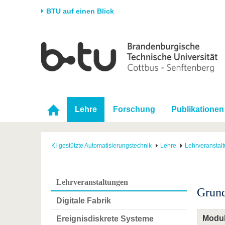
BTU auf einen Blick
Startseite
Universität
Forschung
Stud
Die BTU
Aktuelle Forschung
Stud
Struktur
Forschungsprofil
Vor 
Karriere & Engagement
Förderung
Im S
Lehre
Forschung
Publikationen
Partnerschaften &
Wissenschaftlicher
Nach
Strukturwandel
Nachwuchs
KI-gestützte Automatisierungstechnik
Lehre
Lehrveranstal
Lehrveranstaltungen
Grund
Digitale Fabrik
Modul
Ereignisdiskrete Systeme