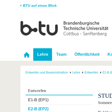
BTU auf einen Blick
Startseite
Universität
Forschung
Stud
Die BTU
Aktuelle Forschung
Stud
Struktur
Forschungsprofil
Vor 
Karriere & Engagement
Förderung
Im S
Lehre
Team
Öffentlichkeit
Ko
Partnerschaften &
Wissenschaftlicher
Nach
Strukturwandel
Nachwuchs
Entwerfen und Baukonstruktion
Lehre
Entwerfen
E2-B (
Entwerfen
STU
E1-B (EP1)
Sommers
E2-B (EP2)