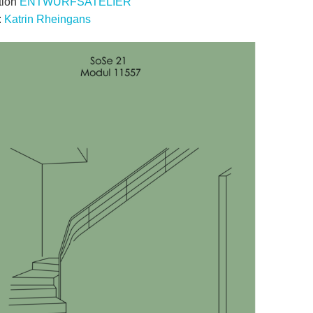
tion
ENTWURFSATELIER
:
Katrin Rheingans