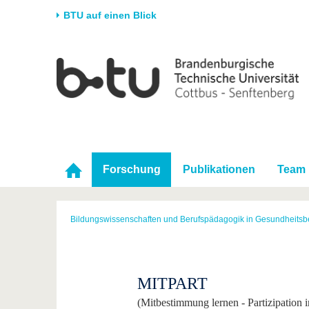
BTU auf einen Blick
Startseite
Universität
Forschung
Stud
Die BTU
Aktuelle Forschung
Stud
Struktur
Forschungsprofil
Vor 
Karriere & Engagement
Förderung
Im S
Partnerschaften &
Wissenschaftlicher
Nach
Forschung
Publikationen
Team
Strukturwandel
Nachwuchs
Bildungswissenschaften und Berufspädagogik in Gesundheitsb
MITPART
(Mitbestimmung lernen - Partizipation 