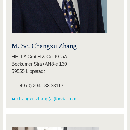
M. Sc. Changxu Zhang
HELLA GmbH & Co. KGaA
Beckumer Stra+AN8-e 130
59555 Lippstadt
T +-49 (0) 2941 38 33117
changxu.zhang(at)forvia.com