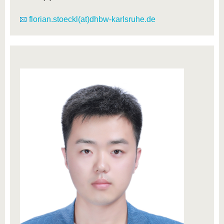
florian.stoeckl(at)dhbw-karlsruhe.de