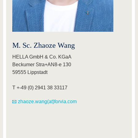
M. Sc. Zhaoze Wang
HELLA GmbH & Co. KGaA
Beckumer Stra+AN8-e 130
59555 Lippstadt
T +-49 (0) 2941 38 33117
zhaoze.wang(at)forvia.com