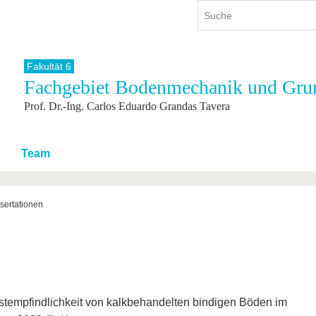
Fakultät 6
Fachgebiet Bodenmechanik und Gru
ium
International
Weiterbildung
Prof. Dr.-Ing. Carlos Eduardo Grandas Tavera
ienangebot
Internationales Profil
Weiterbildungsangebot
dem Studium
Aus dem Ausland an die BTU
Wissenschaftliche
Weiterbildung
tudium
Mit der BTU ins Ausland
Team
Kontakt
 dem Studium
Für internationale
Studierende
Kontakt
sertationen
ostempfindlichkeit von kalkbehandelten bindigen Böden im