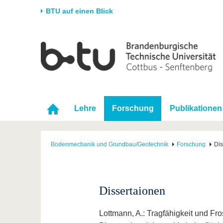
BTU auf einen Blick
Startseite
Universität
Forschung
Stud
Die BTU
Aktuelle Forschung
Stud
Struktur
Forschungsprofil
Vor 
Karriere & Engagement
Förderung
Im S
Lehre
Forschung
Publikationen
Partnerschaften &
Wissenschaftlicher
Nach
Strukturwandel
Nachwuchs
Bodenmechanik und Grundbau/Geotechnik
Forschung
Dis
Dissertaionen
Lottmann, A.: Tragfähigkeit und Fr