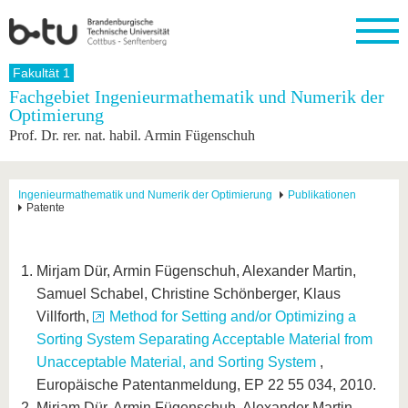
Startseite
Fakultät 1
Schließen
Fachgebiet Ingenieurmathematik und Numerik der
Optimierung
Universität
Forschung
Studium
International
Weiterbildung
Transfer
Unileben
Prof. Dr. rer. nat. habil. Armin Fügenschuh
Die BTU
Aktuelle
Studienangebot
Internationales
Weiterbildungsangebote
Akademische
Unsere
Forschung
Profil
Fachkräfte
Werte
Struktur
Vor dem
Wissenschaftliche
Forschungsprofil
Studium
Aus dem
Weiterbildung
Wirtschafts-
Familie &
Ingenieurmathematik und Numerik der Optimierung
Publikationen
Karriere
Patente
Ausland
und
Dual
&
Förderung
Im
Kontakt
an die
Forschungskooperati
Career
Engagement
Studium
BTU
Wissenschaftlicher
Gründen
Sport &
Partnerschaften
Nachwuchs
Nach
Mirjam Dür, Armin Fügenschuh, Alexander Martin,
Mit der
an der
Gesundhei
&
dem
BTU ins
BTU
Samuel Schabel, Christine Schönberger, Klaus
Strukturwandel
Studium
BTU &
Ausland
Innovative
Region
Villforth,
Method for Setting and/or Optimizing a
Für
Transferprojekte
erleben
Sorting System Separating Acceptable Material from
internationale
Lernen
Unacceptable Material, and Sorting System
,
Studierende
Sie uns
Europäische Patentanmeldung, EP 22 55 034, 2010.
Kontakt
kennen
Mirjam Dür, Armin Fügenschuh, Alexander Martin,