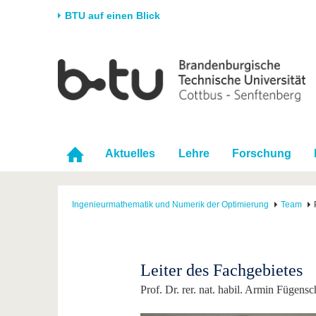
BTU auf einen Blick
Startseite
Universität
Forschung
Stud
Die BTU
Aktuelle Forschung
Stud
Struktur
Forschungsprofil
Vor 
Karriere & Engagement
Förderung
Im S
Aktuelles
Lehre
Forschung
Partnerschaften &
Wissenschaftlicher
Nach
Strukturwandel
Nachwuchs
Ingenieurmathematik und Numerik der Optimierung
Team
Leiter des Fachgebietes
Prof. Dr. rer. nat. habil. Armin Fügens