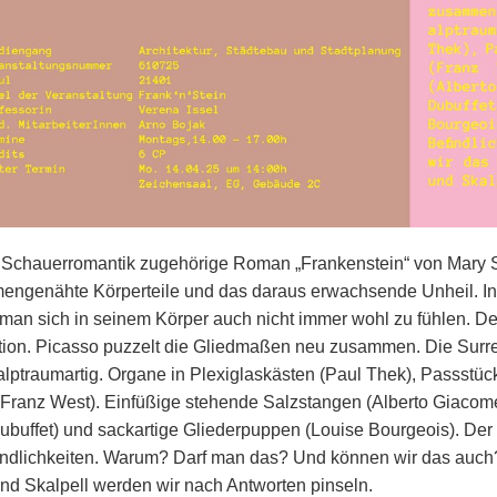
 Schauerromantik zugehörige Roman „Frankenstein“ von Mary S
ngenähte Körperteile und das daraus erwachsende Unheil. In
 man sich in seinem Körper auch nicht immer wohl zu fühlen. De
tion. Picasso puzzelt die Gliedmaßen neu zusammen. Die Surr
alptraumartig. Organe in Plexiglaskästen (Paul Thek), Passstück
(Franz West). Einfüßige stehende Salzstangen (Alberto Giacome
ubuffet) und sackartige Gliederpuppen (Louise Bourgeois). Der
indlichkeiten. Warum? Darf man das? Und können wir das auch? M
nd Skalpell werden wir nach Antworten pinseln.