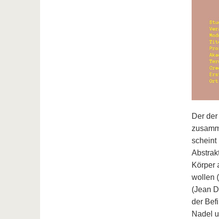
Der der
zusamme
scheint
Abstrak
Körper 
wollen 
(Jean D
der Bef
Nadel u