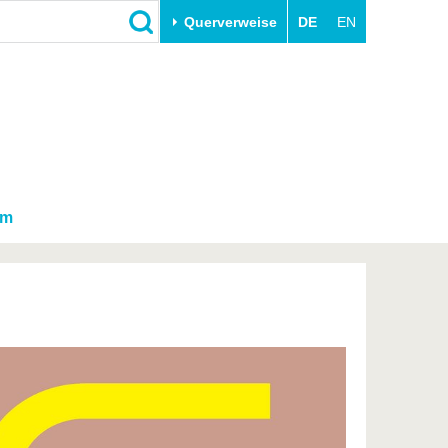
Querverweise
DE
EN
Schließen
Transfer
Unileben
e
Akademische Fachkräfte
Unsere Werte
Wirtschafts- und
Familie & Dual Career
Forschungskooperationen
Sport & Gesundheit
am
Gründen an der BTU
BTU & Region erleben
Innovative Transferprojekte
Lernen Sie uns kennen