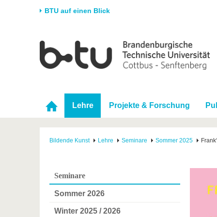
BTU auf einen Blick
Startseite
Universität
Forschung
Stud
Die BTU
Aktuelle Forschung
Stud
Struktur
Forschungsprofil
Vor 
Karriere & Engagement
Förderung
Im S
Lehre
Projekte & Forschung
Pu
Partnerschaften &
Wissenschaftlicher
Nach
Strukturwandel
Nachwuchs
Bildende Kunst
Lehre
Seminare
Sommer 2025
Frank
Seminare
Sommer 2026
Winter 2025 / 2026