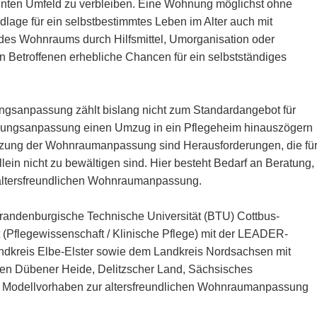
nten Umfeld zu verbleiben. Eine Wohnung möglichst ohne
dlage für ein selbstbestimmtes Leben im Alter auch mit
es Wohnraums durch Hilfsmittel, Umorganisation oder
Betroffenen erhebliche Chancen für ein selbstständiges
ngsanpassung zählt bislang nicht zum Standardangebot für
nungsanpassung einen Umzug in ein Pflegeheim hinauszögern
zung der Wohnraumanpassung sind Herausforderungen, die fü
lein nicht zu bewältigen sind. Hier besteht Bedarf an Beratung,
 altersfreundlichen Wohnraumanpassung.
Brandenburgische Technische Universität (BTU) Cottbus-
it (Pflegewissenschaft / Klinische Pflege) mit der LEADER-
ndkreis Elbe-Elster sowie dem Landkreis Nordsachsen mit
n Dübener Heide, Delitzscher Land, Sächsisches
 Modellvorhaben zur altersfreundlichen Wohnraumanpassung