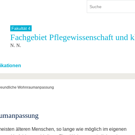
Fakultät 4
Fachgebiet Pflegewissenschaft und k
ium
International
Weiterbildung
N. N.
ienangebot
Internationales Profil
Weiterbildungsangebot
dem Studium
Aus dem Ausland an die BTU
Wissenschaftliche
Weiterbildung
tudium
Mit der BTU ins Ausland
ikationen
Kontakt
 dem Studium
Für internationale
Studierende
Kontakt
sfreundliche Wohnraumanpassung
aumanpassung
eisten älteren Menschen, so lange wie möglich im eigenen