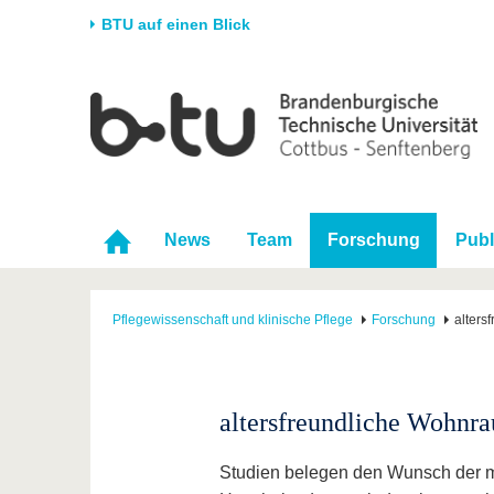
BTU auf einen Blick
Startseite
Universität
Forschung
Stud
Die BTU
Aktuelle Forschung
Stud
Struktur
Forschungsprofil
Vor 
Karriere & Engagement
Förderung
Im S
News
Team
Forschung
Publ
Partnerschaften &
Wissenschaftlicher
Nach
Strukturwandel
Nachwuchs
Pflegewissenschaft und klinische Pflege
Forschung
alter
altersfreundliche Wohnr
Studien belegen den Wunsch der m