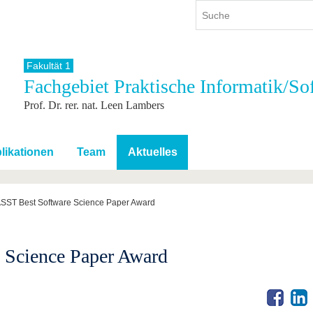
Fakultät 1
Fachgebiet Praktische Informatik/S
ium
International
Weiterbildung
Prof. Dr. rer. nat. Leen Lambers
ienangebot
Internationales Profil
Weiterbildungsangebot
dem Studium
Aus dem Ausland an die BTU
Wissenschaftliche
Weiterbildung
tudium
Mit der BTU ins Ausland
likationen
Team
Aktuelles
Kontakt
 dem Studium
Für internationale
Studierende
Kontakt
SST Best Software Science Paper Award
 Science Paper Award