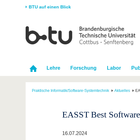
BTU auf einen Blick
Startseite
Universität
Forschung
Stud
Die BTU
Aktuelle Forschung
Stud
Struktur
Forschungsprofil
Vor 
Karriere & Engagement
Förderung
Im S
Lehre
Forschung
Labor
Pub
Partnerschaften &
Wissenschaftlicher
Nach
Strukturwandel
Nachwuchs
Praktische Informatik/Software-Systemtechnik
Aktuelles
EA
EASST Best Software
16.07.2024