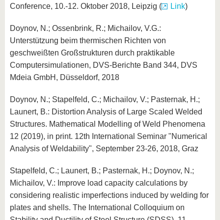
Conference, 10.-12. Oktober 2018, Leipzig (
Link
)
Doynov, N.; Ossenbrink, R.; Michailov, V.G.:
Unterstützung beim thermischen Richten von
geschweißten Großstrukturen durch praktikable
Computersimulationen, DVS-Berichte Band 344, DVS
Mdeia GmbH, Düsseldorf, 2018
Doynov, N.; Stapelfeld, C.; Michailov, V.; Pasternak, H.;
Launert, B.: Distortion Analysis of Large Scaled Welded
Structures. Mathematical Modelling of Weld Phenomena
12 (2019), in print. 12th International Seminar "Numerical
Analysis of Weldability", September 23-26, 2018, Graz
Stapelfeld, C.; Launert, B.; Pasternak, H.; Doynov, N.;
Michailov, V.: Improve load capacity calculations by
considering realistic imperfections induced by welding for
plates and shells. The International Colloquium on
Stability and Ductility of Steel Structure (SDSS). 11-