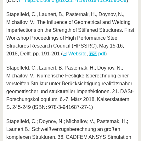
(DOI:
http://dx.doi.org/10.21741/9781945291890-39
)
Stapelfeld, C., Launert, B., Pasternak, H., Doynov, N.,
Michailov, V.: The Influence of Geometrical and Welding
Imperfections on the Strength of Stiffened Structures. First
Workshop Proceedings of High Performance Steel
Structures Research Council (HPSSRC). May 15-16,
2018, Delft. pp. 191-201 (
Website
,
pdf
)
Stapelfeld, C.; Launert, B. Pasternak, H.; Doynov, N.;
Michailov, V.: Numerische Festigkeitsberechnung einer
versteiften Struktur unter Berücksichtigung realitätsnaher
geometrischer und struktureller Imperfektionen. 21. DASt-
Forschungskolloquium. 6.-7. März 2018, Kaiserslautern.
S. 245-249 (ISBN: 978-3-941687-27-1)
Stapelfeld, C.; Doynov, N.; Michailov, V., Pasternak, H.;
Launert B.: Schweißverzugsberechnung an großen
komplexen Strukturen. 36. CADFEM ANSYS Simulation