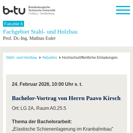
Startseite
Fakultät 6
Schließen
Fachgebiet Stahl- und Holzbau
Prof. Dr.-Ing. Mathias Euler
Universität
Forschung
Studium
International
Weiterbildung
Transfer
Unileben
Die BTU
Aktuelle
Studienangebot
Internationales
Weiterbildungsangebote
Akademische
Unsere
Forschung
Profil
Fachkräfte
Werte
Struktur
Vor dem
Wissenschaftliche
Stahl- und Holzbau
Aktuelles
Hochschulöffentliche Einladungen
Forschungsprofil
Studium
Aus dem
Weiterbildung
Wirtschafts-
Familie &
Karriere
Ausland
und
Dual
&
Förderung
Im
Kontakt
an die
Forschungskooperati
Career
Engagement
Studium
BTU
Wissenschaftlicher
Gründen
Sport &
24. Februar 2026, 10:00 Uhr s. t.
Partnerschaften
Nachwuchs
Nach
Mit der
an der
Gesundhei
&
dem
BTU ins
BTU
Strukturwandel
Studium
BTU &
Bachelor-Vortrag von Herrn Paavo Kirsch
Ausland
Innovative
Region
Ort: LG 2A, Raum A0.25.5
Für
Transferprojekte
erleben
internationale
Lernen
Studierende
Thema der Bachelorarbeit:
Sie uns
Kontakt
kennen
„Elastische Schienenlagerung im Kranbahnbau”