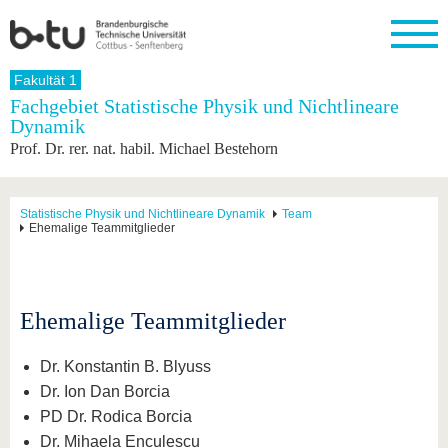
Startseite
Fakultät 1
Schließen
Fachgebiet Statistische Physik und Nichtlineare
Dynamik
Universität
Forschung
Studium
International
Weiterbildung
Transfer
Unileben
Prof. Dr. rer. nat. habil. Michael Bestehorn
Die BTU
Aktuelle
Studienangebot
Internationales
Weiterbildungsangebote
Akademische
Unsere
Forschung
Profil
Fachkräfte
Werte
Struktur
Vor dem
Wissenschaftliche
Forschungsprofil
Studium
Aus dem
Weiterbildung
Wirtschafts-
Familie &
Statistische Physik und Nichtlineare Dynamik
Team
Karriere
Ehemalige Teammitglieder
Ausland
und
Dual
&
Förderung
Im
Kontakt
an die
Forschungskooperati
Career
Engagement
Studium
BTU
Wissenschaftlicher
Gründen
Sport &
Partnerschaften
Nachwuchs
Nach
Mit der
an der
Gesundhei
&
dem
Ehemalige Teammitglieder
BTU ins
BTU
Strukturwandel
Studium
BTU &
Ausland
Innovative
Region
Für
Transferprojekte
erleben
Dr. Konstantin B. Blyuss
internationale
Dr. Ion Dan Borcia
Lernen
Studierende
Sie uns
PD Dr. Rodica Borcia
Kontakt
kennen
Dr. Mihaela Enculescu