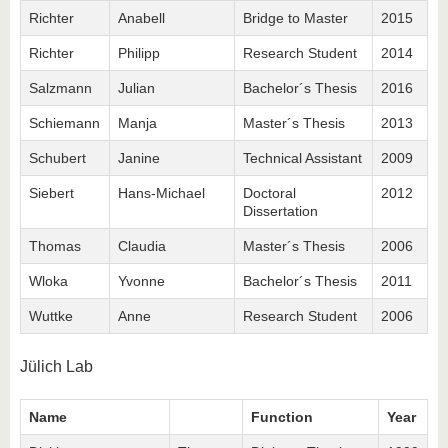
Richter
Anabell
Bridge to Master
2015
Richter
Philipp
Research Student
2014
Salzmann
Julian
Bachelor´s Thesis
2016
Schiemann
Manja
Master´s Thesis
2013
Schubert
Janine
Technical Assistant
2009
Siebert
Hans-Michael
Doctoral
2012
Dissertation
Thomas
Claudia
Master´s Thesis
2006
Wloka
Yvonne
Bachelor´s Thesis
2011
Wuttke
Anne
Research Student
2006
Jülich Lab
Name
Function
Year