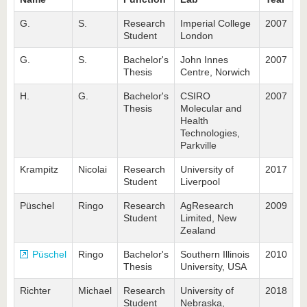
G.
S.
Research
Imperial College
2007
Student
London
G.
S.
Bachelor's
John Innes
2007
Thesis
Centre, Norwich
H.
G.
Bachelor's
CSIRO
2007
Thesis
Molecular and
Health
Technologies,
Parkville
Krampitz
Nicolai
Research
University of
2017
Student
Liverpool
Püschel
Ringo
Research
AgResearch
2009
Student
Limited, New
Zealand
Püschel
Ringo
Bachelor's
Southern Illinois
2010
Thesis
University, USA
Richter
Michael
Research
University of
2018
Student
Nebraska,