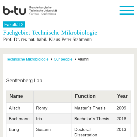
Startseite
Fakultät 2
Schließen
Fachgebiet Technische Mikrobiologie
Prof. Dr. rer. nat. habil. Klaus-Peter Stahmann
Universität
Forschung
Studium
International
Weiterbildung
Transfer
Unileben
Die BTU
Aktuelle
Studienangebot
Internationales
Weiterbildungsangebote
Akademische
Unsere
Forschung
Profil
Fachkräfte
Werte
Struktur
Vor dem
Wissenschaftliche
Technische Mikrobiologie
Our people
Alumni
Forschungsprofil
Studium
Aus dem
Weiterbildung
Wirtschafts-
Familie &
Karriere
Ausland
und
Dual
&
Förderung
Im
Kontakt
an die
Forschungskooperati
Career
Engagement
Studium
Senftenberg Lab
BTU
Wissenschaftlicher
Gründen
Sport &
Partnerschaften
Nachwuchs
Nach
Mit der
an der
Gesundhei
&
dem
Name
Function
Year
BTU ins
BTU
Strukturwandel
Studium
BTU &
Ausland
Innovative
Region
Alisch
Romy
Master´s Thesis
2009
Für
Transferprojekte
erleben
internationale
Bachmann
Iris
Bachelor´s Thesis
2018
Lernen
Studierende
Sie uns
Barig
Susann
Doctoral
2013
Kontakt
kennen
Dissertation