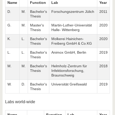
Name
Function
Lab
Year
D.
M.
Bachelor's
Forschungszentrum Jülich
2011
Thesis
G.
M.
Master's
Martin-Luther-Universität
2020
Thesis
Halle- Wittenberg
K.
L.
Bachelor's
Molkerei Hainichen-
2020
Thesis
Freiberg GmbH & Co.KG
L.
L.
Bachelor's
Animox GmbH, Berlin
2019
Thesis
M.
M.
Bachelor's
Helmholz-Zentrum für
2018
Thesis
Infektionsforschung,
Braunschweig
W.
D.
Bachelor's
Universität Greifswald
2019
Thesis
Labs world-wide
Name
Function
Lab
Year