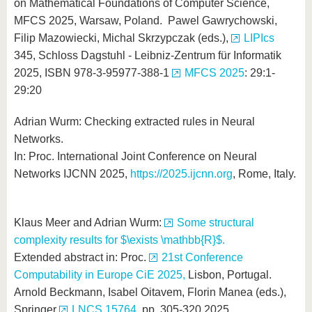
on Mathematical Foundations of Computer Science,
MFCS 2025, Warsaw, Poland. Pawel Gawrychowski,
Filip Mazowiecki, Michal Skrzypczak (eds.),
LIPIcs
345, Schloss Dagstuhl - Leibniz-Zentrum für Informatik
2025, ISBN 978-3-95977-388-1
MFCS 2025
: 29:1-
29:20
Adrian Wurm: Checking extracted rules in Neural
Networks.
In: Proc. International Joint Conference on Neural
Networks IJCNN 2025,
https://2025.ijcnn.org
, Rome, Italy.
Klaus Meer and Adrian Wurm:
Some structural
complexity results for $\exists \mathbb{R}$.
Extended abstract in: Proc.
21st Conference
Computability in Europe CiE 2025,
Lisbon, Portugal.
Arnold Beckmann, Isabel Oitavem, Florin Manea (eds.),
Springer
LNCS 15764
, pp. 305-320,2025.