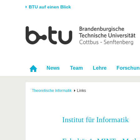
BTU auf einen Blick
Startseite
Universität
Forschung
Stud
Die BTU
Aktuelle Forschung
Stud
Struktur
Forschungsprofil
Vor 
Karriere & Engagement
Förderung
Im S
News
Team
Lehre
Forschun
Partnerschaften &
Wissenschaftlicher
Nach
Strukturwandel
Nachwuchs
Theoretische Informatik
Links
Institut für Informatik