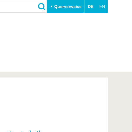
Querverweise
DE
EN
Schließen
Transfer
Unileben
e
Akademische Fachkräfte
Unsere Werte
Wirtschafts- und
Familie & Dual Career
Forschungskooperationen
Sport & Gesundheit
Gründen an der BTU
BTU & Region erleben
Innovative Transferprojekte
Lernen Sie uns kennen