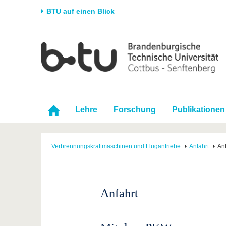
BTU auf einen Blick
Startseite
Universität
Forschung
Stud
Die BTU
Aktuelle Forschung
Stud
Struktur
Forschungsprofil
Vor 
Karriere & Engagement
Förderung
Im S
Lehre
Forschung
Publikationen
Partnerschaften &
Wissenschaftlicher
Nach
Strukturwandel
Nachwuchs
Verbrennungskraftmaschinen und Flugantriebe
Anfahrt
Anf
Anfahrt