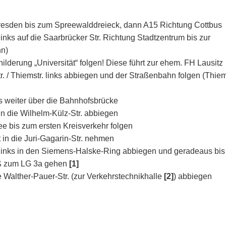
resden bis zum Spreewalddreieck, dann A15 Richtung Cottbus
inks auf die Saarbrücker Str. Richtung Stadtzentrum bis zur
hn)
ilderung „Universität“ folgen! Diese führt zur ehem. FH Lausitz
. / Thiemstr. links abbiegen und der Straßenbahn folgen (Thiems
s weiter über die Bahnhofsbrücke
n die Wilhelm-Külz-Str. abbiegen
ee bis zum ersten Kreisverkehr folgen
t in die Juri-Gagarin-Str. nehmen
inks in den Siemens-Halske-Ring abbiegen und geradeaus bis
uß zum LG 3a gehen
[1]
e Walther-Pauer-Str. (zur Verkehrstechnikhalle
[2]
) abbiegen