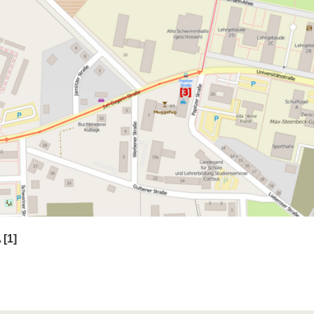
A
[1]