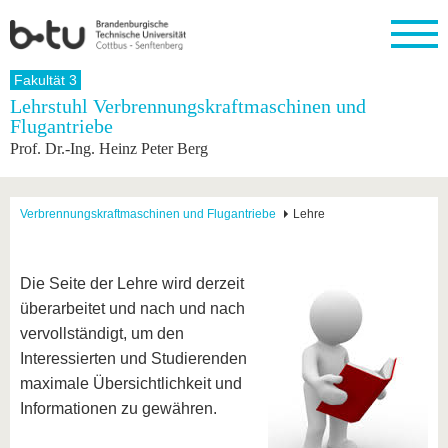
Startseite
Fakultät 3
Schließen
Lehrstuhl Verbrennungskraftmaschinen und
Flugantriebe
Universität
Forschung
Studium
International
Weiterbildung
Transfer
Unileben
Prof. Dr.-Ing. Heinz Peter Berg
Die BTU
Aktuelle
Studienangebot
Internationales
Weiterbildungsangebote
Akademische
Unsere
Forschung
Profil
Fachkräfte
Werte
Struktur
Vor dem
Wissenschaftliche
Forschungsprofil
Studium
Aus dem
Weiterbildung
Wirtschafts-
Familie &
Verbrennungskraftmaschinen und Flugantriebe
Lehre
Karriere
Ausland
und
Dual
&
Förderung
Im
Kontakt
an die
Forschungskooperati
Career
Engagement
Studium
BTU
Wissenschaftlicher
Gründen
Sport &
Die Seite der Lehre wird derzeit
Partnerschaften
Nachwuchs
Nach
Mit der
an der
Gesundhei
&
dem
überarbeitet und nach und nach
BTU ins
BTU
Strukturwandel
Studium
BTU &
vervollständigt, um den
Ausland
Innovative
Region
Interessierten und Studierenden
Für
Transferprojekte
erleben
maximale Übersichtlichkeit und
internationale
Lernen
Studierende
Informationen zu gewähren.
Sie uns
Kontakt
kennen