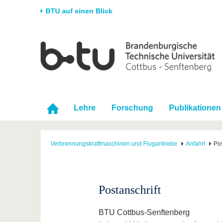
BTU auf einen Blick
Startseite
Universität
Forschung
Stud
Die BTU
Aktuelle Forschung
Stud
Struktur
Forschungsprofil
Vor 
Karriere & Engagement
Förderung
Im S
Lehre
Forschung
Publikationen
Partnerschaften &
Wissenschaftlicher
Nach
Strukturwandel
Nachwuchs
Verbrennungskraftmaschinen und Flugantriebe
Anfahrt
Pos
Postanschrift
BTU Cottbus-Senftenberg