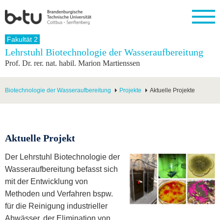
Startseite
Fakultät 2
Schließen
Lehrstuhl Biotechnologie der Wasseraufbereitung
Prof. Dr. rer. nat. habil. Marion Martienssen
Universität
Forschung
Studium
International
Weiterbildung
Transfer
Unileben
Die BTU
Aktuelle
Studienangebot
Internationales
Weiterbildungsangebote
Akademische
Unsere
Forschung
Profil
Fachkräfte
Werte
Biotechnologie der Wasseraufbereitung
Projekte
Aktuelle Projekte
Struktur
Vor dem
Wissenschaftliche
Forschungsprofil
Studium
Aus dem
Weiterbildung
Wirtschafts-
Familie &
Karriere
Ausland
und
Dual
&
Förderung
Im
Kontakt
an die
Forschungskooperati
Career
Engagement
Studium
BTU
Wissenschaftlicher
Aktuelle Projekt
Gründen
Sport &
Partnerschaften
Nachwuchs
Nach
Mit der
an der
Gesundhei
&
dem
BTU ins
BTU
Der Lehrstuhl Biotechnologie der
Strukturwandel
Studium
BTU &
Ausland
Wasseraufbereitung befasst sich
Innovative
Region
Für
Transferprojekte
erleben
mit der Entwicklung von
internationale
Lernen
Methoden und Verfahren bspw.
Studierende
Sie uns
für die Reinigung industrieller
Kontakt
kennen
Abwässer, der Elimination von