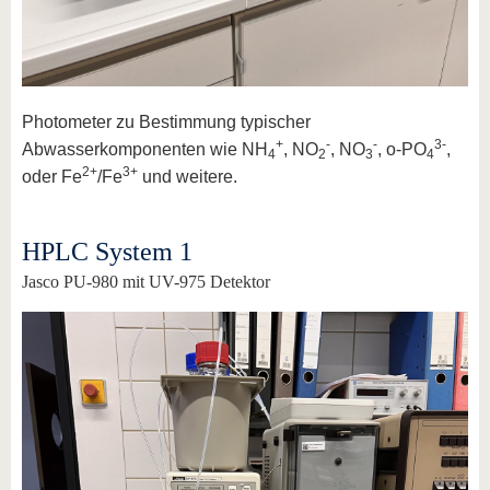
Photometer zu Bestimmung typischer
+
-
-
3-
Abwasserkomponenten wie NH
, NO
, NO
, o-PO
,
4
2
3
4
2+
3+
oder Fe
/Fe
und weitere.
HPLC System 1
Jasco PU-980 mit UV-975 Detektor