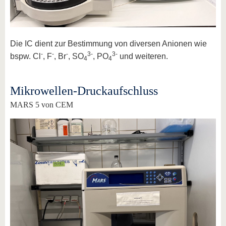
Die IC dient zur Bestimmung von diversen Anionen wie
-
-
-
3-
3-
bspw. Cl
, F
, Br
, SO
, PO
und weiteren.
4
4
Mikrowellen-Druckaufschluss
MARS 5 von CEM