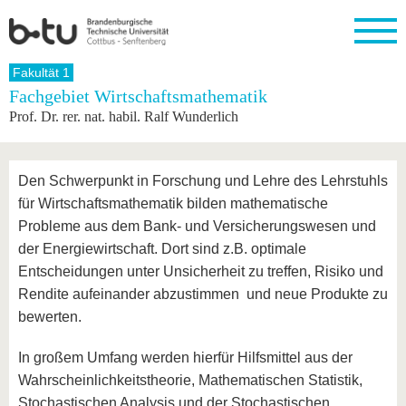
Startseite
Fakultät 1
Schließen
Fachgebiet Wirtschaftsmathematik
Prof. Dr. rer. nat. habil. Ralf Wunderlich
Universität
Forschung
Studium
International
Weiterbildung
Transfer
Unileben
Die BTU
Aktuelle
Studienangebot
Internationales
Weiterbildungsangebote
Akademische
Unsere
Forschung
Profil
Fachkräfte
Werte
Struktur
Vor dem
Wissenschaftliche
Den Schwerpunkt in Forschung und Lehre des Lehrstuhls
Forschungsprofil
Studium
Aus dem
Weiterbildung
Wirtschafts-
Familie &
Karriere
für Wirtschaftsmathematik bilden mathematische
Ausland
und
Dual
&
Förderung
Im
Kontakt
Probleme aus dem Bank- und Versicherungswesen und
an die
Forschungskooperati
Career
Engagement
Studium
BTU
Wissenschaftlicher
der Energiewirtschaft. Dort sind z.B. optimale
Gründen
Sport &
Partnerschaften
Nachwuchs
Nach
Mit der
an der
Gesundhei
Entscheidungen unter Unsicherheit zu treffen, Risiko und
&
dem
BTU ins
BTU
Rendite aufeinander abzustimmen und neue Produkte zu
Strukturwandel
Studium
BTU &
Ausland
Innovative
Region
bewerten.
Für
Transferprojekte
erleben
internationale
Lernen
In großem Umfang werden hierfür Hilfsmittel aus der
Studierende
Sie uns
Wahrscheinlichkeitstheorie, Mathematischen Statistik,
Kontakt
kennen
Stochastischen Analysis und der Stochastischen