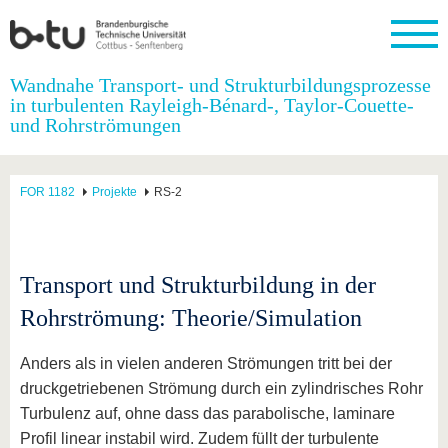
Startseite
Wandnahe Transport- und Strukturbildungsprozesse
Schließen
in turbulenten Rayleigh-Bénard-, Taylor-Couette-
und Rohrströmungen
Universität
Forschung
Studium
International
Weiterbildung
Transfer
Unileben
Die BTU
Aktuelle
Studienangebot
Internationales
Weiterbildungsangebote
Akademische
Unsere
Forschung
Profil
Fachkräfte
Werte
Struktur
Vor dem
Wissenschaftliche
FOR 1182
Projekte
RS-2
Forschungsprofil
Studium
Aus dem
Weiterbildung
Wirtschafts-
Familie &
Karriere
Ausland
und
Dual
&
Förderung
Im
Kontakt
an die
Forschungskooperati
Career
Engagement
Studium
BTU
Wissenschaftlicher
Gründen
Sport &
Transport und Strukturbildung in der
Partnerschaften
Nachwuchs
Nach
Mit der
an der
Gesundhei
&
dem
Rohrströmung: Theorie/Simulation
BTU ins
BTU
Strukturwandel
Studium
BTU &
Ausland
Innovative
Region
Anders als in vielen anderen Strömungen tritt bei der
Für
Transferprojekte
erleben
internationale
druckgetriebenen Strömung durch ein zylindrisches Rohr
Lernen
Studierende
Sie uns
Turbulenz auf, ohne dass das parabolische, laminare
Kontakt
kennen
Profil linear instabil wird. Zudem füllt der turbulente