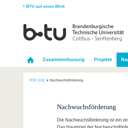
BTU auf einen Blick
Startseite
Universität
Forschung
Stud
Die BTU
Aktuelle Forschung
Stud
Struktur
Forschungsprofil
Vor 
Zusammenfassung
Projekte
Na
Karriere & Engagement
Förderung
Im S
Partnerschaften &
Wissenschaftlicher
Nach
Strukturwandel
Nachwuchs
FOR 1182
Nachwuchsförderung
Nachwuchsförderung
Die Nachwuchsförderung ist ein z
Das Hauptziel der Nachwuchsförder